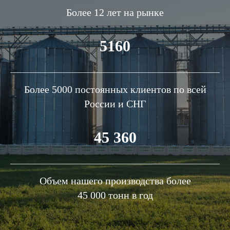
Более 12 лет на рынке
5160
Более 5000 постоянных клиентов по всей
России и СНГ
45 360
Объем нашего производства более
45 000 тонн в год